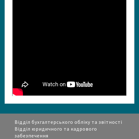
У
?
>
Відділ бухгалтерського обліку та звітності
Відділ юридичного та кадрового
забезпечення