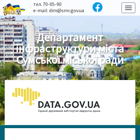
тел. 70-05-90
Toggl
e-mail: dim@smr.gov.ua
naviga
Департамент
інфраструктури міста
Сумської міської ради