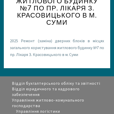
ЖИТЛОВОГО БУДИНКУ
М
О
№7 ПО ПР. ЛІКАРЯ З.
Н
КРАСОВИЦЬКОГО В М.
Т
СУМИ
(
З
А
М
2025 Ремонт (заміна) дверних блоків в місцях
І
загального користування житлового будинку №7 по
Н
пр. Лікаря З. Красовицького в м. Суми
А
)
Д
В
Е
Відділ бухгалтерського обліку та звітності
Р
Відділ юридичного та кадрового
Н
забезпечення
И
Управління житлово-комунального
Х
господарства
Б
Управління логістики
Л