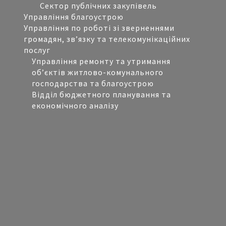
Сектор публічних закупівель
О
Управління благоустрою
К
Управління по роботі зі зверненнями
І
громадян, зв’язку та телекомунікаційних
В
послуг
В
Управління ремонту та утримання
М
об’єктів житлово-комунального
І
господарства та благоустрою
С
Відділ бюджетного планування та
Ц
економічного аналізу
Я
Х
З
А
Г
А
Л
Ь
Н
О
Г