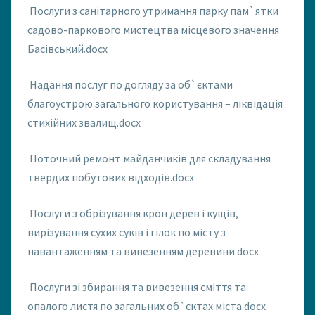
Послуги з санітарного утримання парку пам`ятки
садово-паркового мистецтва місцевого значення
Басівський.docx
Надання послуг по догляду за об`єктами
благоустрою загального користування – ліквідація
стихійних звалищ.docx
Поточний ремонт майданчиків для складування
твердих побутових відходів.docx
Послуги з обрізування крон дерев і кущів,
вирізування сухих суків і гілок по місту з
навантаженням та вивезенням деревини.docx
Послуги зі збирання та вивезення сміття та
опалого листя по загальних об`єктах міста.docx