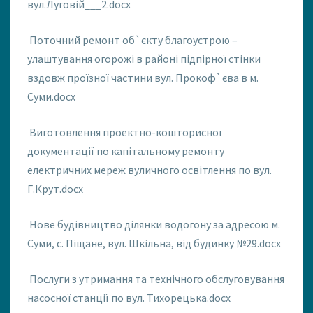
вул.Луговій___2.docx
Поточний ремонт об`єкту благоустрою –
улаштування огорожі в районі підпірної стінки
вздовж проїзної частини вул. Прокоф`єва в м.
Суми.docx
Виготовлення проектно-кошторисної
документації по капітальному ремонту
електричних мереж вуличного освітлення по вул.
Г.Крут.docx
Нове будівництво ділянки водогону за адресою м.
Суми, с. Піщане, вул. Шкільна, від будинку №29.docx
Послуги з утримання та технічного обслуговування
насосної станції по вул. Тихорецька.docx