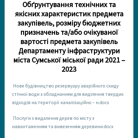
Т
Обґрунтування технічних та
У
якісних характеристик предмета
В
А
закупівель, розміру бюджетних
Н
призначень
та/або очікуваної
Н
вартості предмета закупівель
Я
З
Департаменту інфраструктури
А
міста Сумської міської ради 2021 –
К
2023
У
П
І
Нове будівництво резервуару аварійного скиду
В
стічної води з обладнанням для виділення твердих
Е
Л
відходів на території каналізаційно – н.docx
Ь
2
Послуги з видалення дерев по місту з
0
навантаженням та вивезенням деревини.docx
2
1