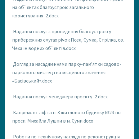
на об`єктах благоустрою загального
користування_2.docx
Надання послуг з проведення благоустрою у
прибережних смугах річок Псел, Сумка, Стрілка, оз.
Чеха ін водних об`єктів.docx
Догляд за насадженнями парку-пам’ятки садово-
паркового мистецтва місцевого значення
«Басівський».docx
Надання послуг менеджера проєкту_2.docx
Капремонт ліфта п. 3 житлового будинку №23 по
просп. Михайла Лушпи в м. Суми.docx
Роботи по технічному нагляду по реконструкція