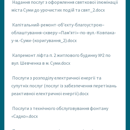
Надання послуг з оформлення святкової ілюмінації
міста Суми до урочистих подій та свят_2.docx
Капітальний-ремонт-об’єкту-благоустрою–
облаштування-скверу-«Пам’яті»-по-вул.-Ковпака-
у-м.-Суми-(коригування_2).docx
Капремонт ліфта п. 2 житлового будинку №2 по
вул. Шевченка в м. Суми.docx
Послуги з розподілу електричної енергії та
супутніх послуг (послуг із забезпечення перетікань
реактивної електричної енергії).docx
Послуги з технічного обслуговування фонтану
«Садко».docx