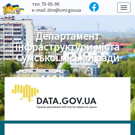
тел. 70-05-90
Toggl
e-mail: dim@smr.gov.ua
naviga
Департамент
інфраструктури міста
Сумської міської ради