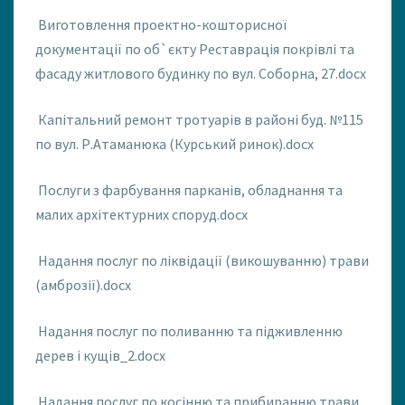
Виготовлення проектно-кошторисної
документації по об`єкту Реставрація покрівлі та
фасаду житлового будинку по вул. Соборна, 27.docx
Капітальний ремонт тротуарів в районі буд. №115
по вул. Р.Атаманюка (Курський ринок).docx
Послуги з фарбування парканів, обладнання та
малих архітектурних споруд.docx
Надання послуг по ліквідації (викошуванню) трави
(амброзії).docx
Надання послуг по поливанню та підживленню
дерев і кущів_2.docx
Надання послуг по косінню та прибиранню трави