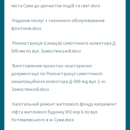
міста Суми до урочистих подій та свят.docx
Надання послуг з технічного обслуговування
фонтанів.docx
Реконструкція (санація) самотічного колектора Д
500 мм по вул. Замостянській.docx
Виготовлення проектно-кошторисної
документації по Реконструкції самотічного
каналізаційного колектора Д-500 від вул. 1-ої
Замостянскій.docx
Капітальний ремонт житлового фонду капремонт
ліфта житлового будинку №2 кор 6 по вул.
Котляревського в м. Суми.docx