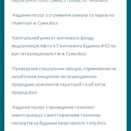
смугах річок Псел, Сумка, Стрілка, оз. Чеха.docx
Надання послуг з утримання скверів та парків на
території м. Суми.docx
Капітальний ремонт житлового фонду
модернізація ліфта п.7 житлового будинку №22 по
вул. Інтернаціоналістів м. Суми.docx
Проведення спеціальних заходів, спрямованих на
запобігання знищенню чи пошкодженню
природних комплексів територій та об’єктів
природ.docx
Надання послуг з проведення технічної
інвентаризації з виготовленням технічних
паспортів на будинки квартирного типу.docx