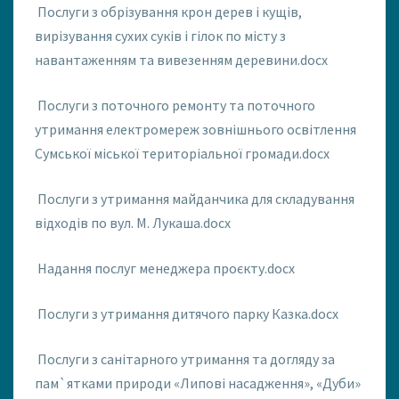
Послуги з обрізування крон дерев і кущів,
–
2
вирізування сухих суків і гілок по місту з
0
навантаженням та вивезенням деревини.docx
2
3
Послуги з поточного ремонту та поточного
?
утримання електромереж зовнішнього освітлення
>
Сумської міської територіальної громади.docx
Послуги з утримання майданчика для складування
відходів по вул. М. Лукаша.docx
Надання послуг менеджера проєкту.docx
Послуги з утримання дитячого парку Казка.docx
Послуги з санітарного утримання та догляду за
пам`ятками природи «Липові насадження», «Дуби»