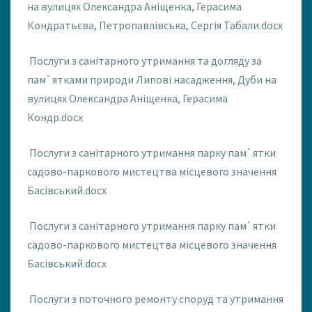
на вулицях Олександра Аніщенка, Герасима
Кондратьєва, Петропавлівська, Сергія Табали.docx
Послуги з санітарного утримання та догляду за
пам`ятками природи Липові насадження, Дуби на
вулицях Олександра Аніщенка, Герасима
Кондр.docx
Послуги з санітарного утримання парку пам`ятки
садово-паркового мистецтва місцевого значення
Басівський.docx
Послуги з санітарного утримання парку пам`ятки
садово-паркового мистецтва місцевого значення
Басівський.docx
Послуги з поточного ремонту споруд та утримання