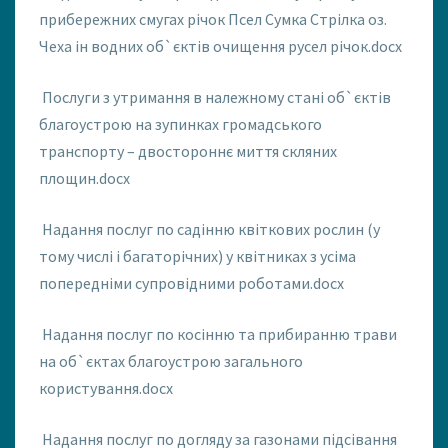
прибережних смугах річок Псел Сумка Стрілка оз.
Чеха ін водних об`єктів очищення русел річок.docx
Послуги з утримання в належному стані об`єктів
благоустрою на зупинках громадського
транспорту – двостороннє миття скляних
площин.docx
Надання послуг по садінню квіткових рослин (у
тому числі і багаторічних) у квітниках з усіма
попередніми супровідними роботами.docx
Надання послуг по косінню та прибиранню трави
на об`єктах благоустрою загального
користування.docx
Надання послуг по догляду за газонами підсівання